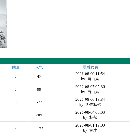
回复
人气
最后发表
2026-08-09 11:54
0
47
by: 自由风
2026-08-07 05:36
0
99
by: 自由风
2026-08-06 18:34
6
627
by: 为你写歌
2026-08-04 06:08
3
709
by: 杨然
2026-08-01 19:00
7
1153
by: 黄才