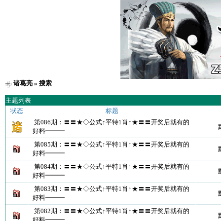
诸葛亮
» 搜索
主题列表
状态
标题
第086期：〓〓★◇公式↑平特1肖↑★〓〓开奖后就有的
好料━━━
第085期：〓〓★◇公式↑平特1肖↑★〓〓开奖后就有的
好料━━━
第084期：〓〓★◇公式↑平特1肖↑★〓〓开奖后就有的
好料━━━
第083期：〓〓★◇公式↑平特1肖↑★〓〓开奖后就有的
好料━━━
第082期：〓〓★◇公式↑平特1肖↑★〓〓开奖后就有的
好料━━━