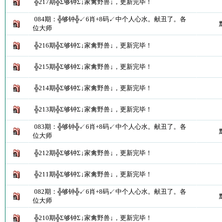
╬217期╬Σ够钟Σ↓家禽野兽↓，更新完毕！
084期：╬够钟╬↙6肖+8码↙中个人心水。献丑了。各
位大师
╬216期╬Σ够钟Σ↓家禽野兽↓，更新完毕！
╬215期╬Σ够钟Σ↓家禽野兽↓，更新完毕！
╬214期╬Σ够钟Σ↓家禽野兽↓，更新完毕！
╬213期╬Σ够钟Σ↓家禽野兽↓，更新完毕！
083期：╬够钟╬↙6肖+8码↙中个人心水。献丑了。各
位大师
╬212期╬Σ够钟Σ↓家禽野兽↓，更新完毕！
╬211期╬Σ够钟Σ↓家禽野兽↓，更新完毕！
082期：╬够钟╬↙6肖+8码↙中个人心水。献丑了。各
位大师
╬210期╬Σ够钟Σ↓家禽野兽↓，更新完毕！