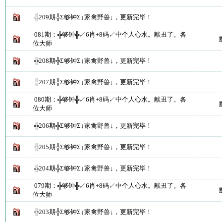
╬209期╬Σ够钟Σ↓家禽野兽↓，更新完毕！
081期：╬够钟╬↙6肖+8码↙中个人心水。献丑了。各
位大师
╬208期╬Σ够钟Σ↓家禽野兽↓，更新完毕！
╬207期╬Σ够钟Σ↓家禽野兽↓，更新完毕！
080期：╬够钟╬↙6肖+8码↙中个人心水。献丑了。各
位大师
╬206期╬Σ够钟Σ↓家禽野兽↓，更新完毕！
╬205期╬Σ够钟Σ↓家禽野兽↓，更新完毕！
╬204期╬Σ够钟Σ↓家禽野兽↓，更新完毕！
079期：╬够钟╬↙6肖+8码↙中个人心水。献丑了。各
位大师
╬203期╬Σ够钟Σ↓家禽野兽↓，更新完毕！