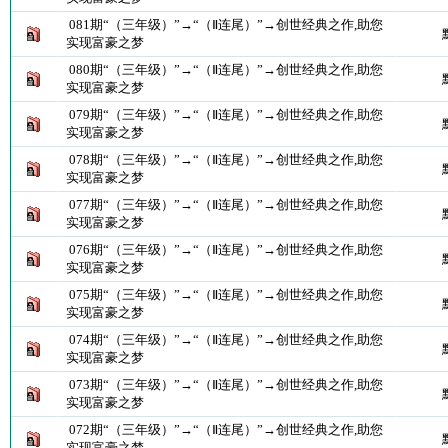
081期“（三年级）”→“（Ⅱ连尾）”→创世经典之作,助您
实现富豪之梦
080期“（三年级）”→“（Ⅱ连尾）”→创世经典之作,助您
实现富豪之梦
079期“（三年级）”→“（Ⅱ连尾）”→创世经典之作,助您
实现富豪之梦
078期“（三年级）”→“（Ⅱ连尾）”→创世经典之作,助您
实现富豪之梦
077期“（三年级）”→“（Ⅱ连尾）”→创世经典之作,助您
实现富豪之梦
076期“（三年级）”→“（Ⅱ连尾）”→创世经典之作,助您
实现富豪之梦
075期“（三年级）”→“（Ⅱ连尾）”→创世经典之作,助您
实现富豪之梦
074期“（三年级）”→“（Ⅱ连尾）”→创世经典之作,助您
实现富豪之梦
073期“（三年级）”→“（Ⅱ连尾）”→创世经典之作,助您
实现富豪之梦
072期“（三年级）”→“（Ⅱ连尾）”→创世经典之作,助您
实现富豪之梦