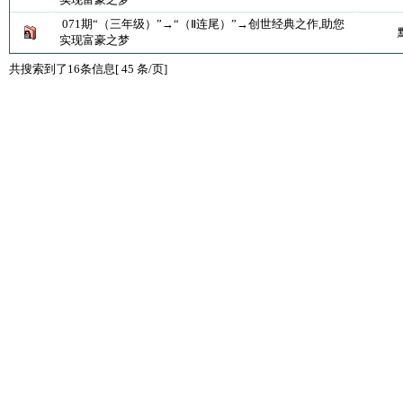
071期“（三年级）”→“（Ⅱ连尾）”→创世经典之作,助您
实现富豪之梦
共搜索到了16条信息[ 45 条/页]