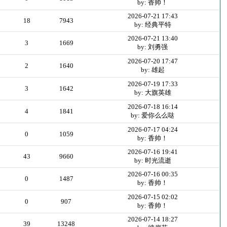
by: 香帅！
2026-07-21 17:43
18
7943
by: 经典平特
2026-07-21 13:40
3
1669
by: 刘勇强
2026-07-20 17:47
2
1640
by: 雄起
2026-07-19 17:33
3
1642
by: 大旗英雄
2026-07-18 16:14
4
1841
by: 爱你么么哒
2026-07-17 04:24
0
1059
by: 香帅！
2026-07-16 19:41
43
9660
by: 时光流逝
2026-07-16 00:35
0
1487
by: 香帅！
2026-07-15 02:02
0
907
by: 香帅！
2026-07-14 18:27
39
13248