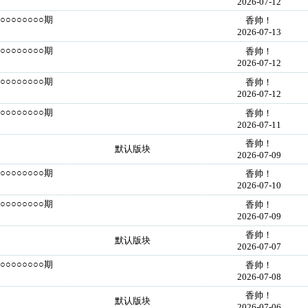
2026-07-12
○○○○○○○○期
香帅！
2026-07-13
○○○○○○○○期
香帅！
2026-07-12
○○○○○○○○期
香帅！
2026-07-12
○○○○○○○○期
香帅！
2026-07-11
香帅！
默认版块
2026-07-09
○○○○○○○○期
香帅！
2026-07-10
○○○○○○○○期
香帅！
2026-07-09
香帅！
默认版块
2026-07-07
○○○○○○○○期
香帅！
2026-07-08
香帅！
默认版块
2026-07-06