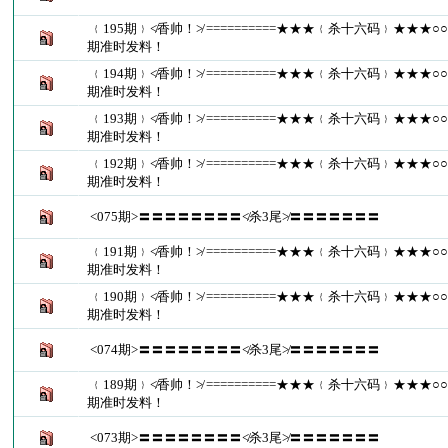
﹛195期﹜≮香帅！≯ ==========★★★﹛杀十六码﹜★★★○○
期准时发料！
﹛194期﹜≮香帅！≯ ==========★★★﹛杀十六码﹜★★★○○
期准时发料！
﹛193期﹜≮香帅！≯ ==========★★★﹛杀十六码﹜★★★○○
期准时发料！
﹛192期﹜≮香帅！≯ ==========★★★﹛杀十六码﹜★★★○○
期准时发料！
<075期>〓〓〓〓〓〓〓〓≮杀3尾≯〓〓〓〓〓〓〓
﹛191期﹜≮香帅！≯ ==========★★★﹛杀十六码﹜★★★○○
期准时发料！
﹛190期﹜≮香帅！≯ ==========★★★﹛杀十六码﹜★★★○○
期准时发料！
<074期>〓〓〓〓〓〓〓〓≮杀3尾≯〓〓〓〓〓〓〓
﹛189期﹜≮香帅！≯ ==========★★★﹛杀十六码﹜★★★○○
期准时发料！
<073期>〓〓〓〓〓〓〓〓≮杀3尾≯〓〓〓〓〓〓〓