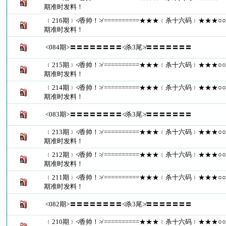
期准时发料！
﹛216期﹜≮香帅！≯ ==========★★★﹛杀十六码﹜★★★○○
期准时发料！
<084期>〓〓〓〓〓〓〓〓≮杀3尾≯〓〓〓〓〓〓〓
﹛215期﹜≮香帅！≯ ==========★★★﹛杀十六码﹜★★★○○
期准时发料！
﹛214期﹜≮香帅！≯ ==========★★★﹛杀十六码﹜★★★○○
期准时发料！
<083期>〓〓〓〓〓〓〓〓≮杀3尾≯〓〓〓〓〓〓〓
﹛213期﹜≮香帅！≯ ==========★★★﹛杀十六码﹜★★★○○
期准时发料！
﹛212期﹜≮香帅！≯ ==========★★★﹛杀十六码﹜★★★○○
期准时发料！
﹛211期﹜≮香帅！≯ ==========★★★﹛杀十六码﹜★★★○○
期准时发料！
<082期>〓〓〓〓〓〓〓〓≮杀3尾≯〓〓〓〓〓〓〓
﹛210期﹜≮香帅！≯ ==========★★★﹛杀十六码﹜★★★○○