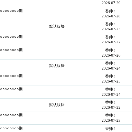
2026-07-29
○○○○○○○○期
香帅！
2026-07-28
香帅！
默认版块
2026-07-25
○○○○○○○○期
香帅！
2026-07-27
○○○○○○○○期
香帅！
2026-07-26
香帅！
默认版块
2026-07-24
○○○○○○○○期
香帅！
2026-07-25
○○○○○○○○期
香帅！
2026-07-24
香帅！
默认版块
2026-07-22
○○○○○○○○期
香帅！
2026-07-23
○○○○○○○○期
香帅！