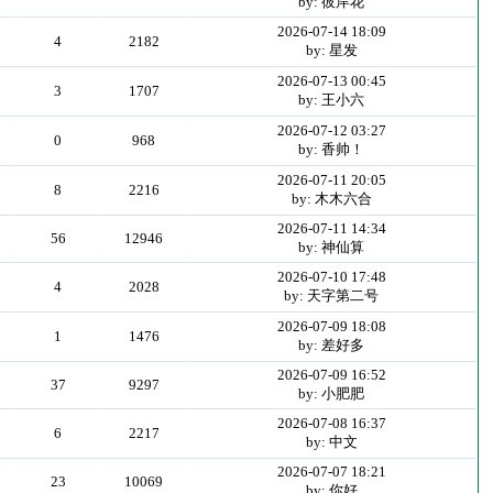
by: 彼岸花
2026-07-14 18:09
4
2182
by: 星发
2026-07-13 00:45
3
1707
by: 王小六
2026-07-12 03:27
0
968
by: 香帅！
2026-07-11 20:05
8
2216
by: 木木六合
2026-07-11 14:34
56
12946
by: 神仙算
2026-07-10 17:48
4
2028
by: 天字第二号
2026-07-09 18:08
1
1476
by: 差好多
2026-07-09 16:52
37
9297
by: 小肥肥
2026-07-08 16:37
6
2217
by: 中文
2026-07-07 18:21
23
10069
by: 你好