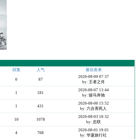
回复
人气
最后发表
2026-08-09 07:37
0
87
by: 王者之肖
2026-08-07 13:44
1
181
by: 骏马奔驰
2026-08-06 15:52
1
431
by: 六合害死人
2026-08-03 18:32
10
1078
by: 忠联
2026-08-01 19:01
4
768
by: 华厦旅行社