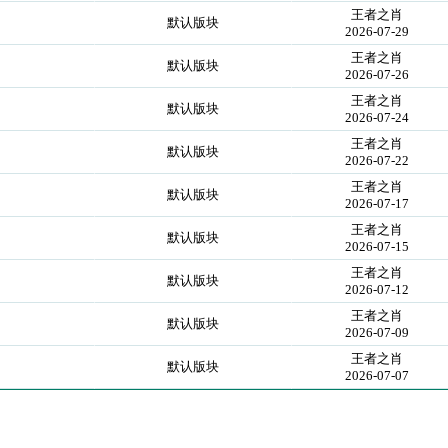
王者之肖
默认版块
2026-07-29
王者之肖
默认版块
2026-07-26
王者之肖
默认版块
2026-07-24
王者之肖
默认版块
2026-07-22
王者之肖
默认版块
2026-07-17
王者之肖
默认版块
2026-07-15
王者之肖
默认版块
2026-07-12
王者之肖
默认版块
2026-07-09
王者之肖
默认版块
2026-07-07