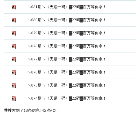
↘081期↘〈天赐一码〉▓22码▓百万等你拿！
↘080期↘〈天赐一码〉▓22码▓百万等你拿！
↘079期↘〈天赐一码〉▓22码▓百万等你拿！
↘078期↘〈天赐一码〉▓22码▓百万等你拿！
↘077期↘〈天赐一码〉▓22码▓百万等你拿！
↘076期↘〈天赐一码〉▓22码▓百万等你拿！
↘075期↘〈天赐一码〉▓22码▓百万等你拿！
↘074期↘〈天赐一码〉▓22码▓百万等你拿！
共搜索到了13条信息[ 45 条/页]