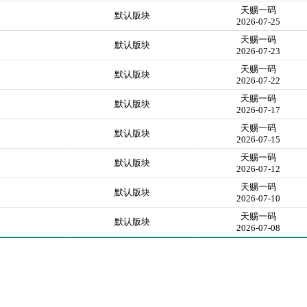
天赐一码
默认版块
2026-07-25
天赐一码
默认版块
2026-07-23
天赐一码
默认版块
2026-07-22
天赐一码
默认版块
2026-07-17
天赐一码
默认版块
2026-07-15
天赐一码
默认版块
2026-07-12
天赐一码
默认版块
2026-07-10
天赐一码
默认版块
2026-07-08