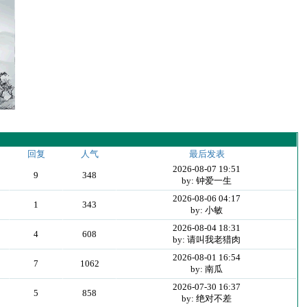
回复
人气
最后发表
2026-08-07 19:51
9
348
by: 钟爱一生
2026-08-06 04:17
1
343
by: 小敏
2026-08-04 18:31
4
608
by: 请叫我老猎肉
2026-08-01 16:54
7
1062
by: 南瓜
2026-07-30 16:37
5
858
by: 绝对不差