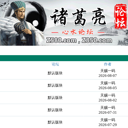
论坛
作者
天赐一码
默认版块
2026-08-07
天赐一码
默认版块
2026-08-05
天赐一码
默认版块
2026-08-02
天赐一码
默认版块
2026-07-31
天赐一码
默认版块
2026-07-29