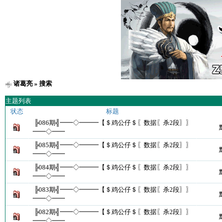
诸葛亮
» 搜索
主题列表
状态
标题
╠086期╣━━◇━━━【＄鸡公仔＄〖数据〖杀2段〗〗
━━◇━━
╠085期╣━━◇━━━【＄鸡公仔＄〖数据〖杀2段〗〗
━━◇━━
╠084期╣━━◇━━━【＄鸡公仔＄〖数据〖杀2段〗〗
━━◇━━
╠083期╣━━◇━━━【＄鸡公仔＄〖数据〖杀2段〗〗
━━◇━━
╠082期╣━━◇━━━【＄鸡公仔＄〖数据〖杀2段〗〗
━━◇━━