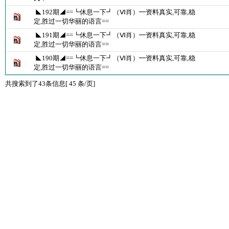
◣192期◢==┗休息一下┛（Ⅵ肖）━资料真实,可靠,稳
定,胜过一切华丽的语言==
◣191期◢==┗休息一下┛（Ⅵ肖）━资料真实,可靠,稳
定,胜过一切华丽的语言==
◣190期◢==┗休息一下┛（Ⅵ肖）━资料真实,可靠,稳
定,胜过一切华丽的语言==
共搜索到了43条信息[ 45 条/页]