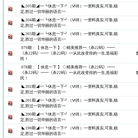
◣205期◢==┗休息一下┛（Ⅵ肖）━资料真实,可靠,稳
定,胜过一切华丽的语言==
◣204期◢==┗休息一下┛（Ⅵ肖）━资料真实,可靠,稳
定,胜过一切华丽的语言==
◣203期◢==┗休息一下┛（Ⅵ肖）━资料真实,可靠,稳
定,胜过一切华丽的语言==
079期：【 休息一下 】 ◇精美推荐━《杀22码》━━
《杀22码》━━《杀22码》━从此改变你的一生,造福彩
民！
078期：【 休息一下 】 ◇精美推荐━《杀22码》━━
《杀22码》━━《杀22码》━从此改变你的一生,造福彩
民！
◣202期◢==┗休息一下┛（Ⅵ肖）━资料真实,可靠,稳
定,胜过一切华丽的语言==
◣201期◢==┗休息一下┛（Ⅵ肖）━资料真实,可靠,稳
定,胜过一切华丽的语言==
◣200期◢==┗休息一下┛（Ⅵ肖）━资料真实,可靠,稳
定,胜过一切华丽的语言==
◣199期◢==┗休息一下┛（Ⅵ肖）━资料真实,可靠,稳
定,胜过一切华丽的语言==