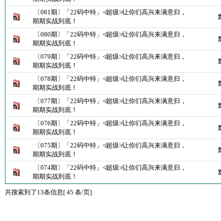
〔081期〕「22码中特」≮超级≯让你们高兴来满意归，
期期实战到底！
〔080期〕「22码中特」≮超级≯让你们高兴来满意归，
期期实战到底！
〔079期〕「22码中特」≮超级≯让你们高兴来满意归，
期期实战到底！
〔078期〕「22码中特」≮超级≯让你们高兴来满意归，
期期实战到底！
〔077期〕「22码中特」≮超级≯让你们高兴来满意归，
期期实战到底！
〔076期〕「22码中特」≮超级≯让你们高兴来满意归，
期期实战到底！
〔075期〕「22码中特」≮超级≯让你们高兴来满意归，
期期实战到底！
〔074期〕「22码中特」≮超级≯让你们高兴来满意归，
期期实战到底！
共搜索到了13条信息[ 45 条/页]