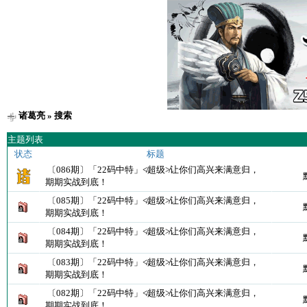
诸葛亮
» 搜索
主题列表
状态
标题
〔086期〕「22码中特」≮超级≯让你们高兴来满意归，
期期实战到底！
〔085期〕「22码中特」≮超级≯让你们高兴来满意归，
期期实战到底！
〔084期〕「22码中特」≮超级≯让你们高兴来满意归，
期期实战到底！
〔083期〕「22码中特」≮超级≯让你们高兴来满意归，
期期实战到底！
〔082期〕「22码中特」≮超级≯让你们高兴来满意归，
期期实战到底！