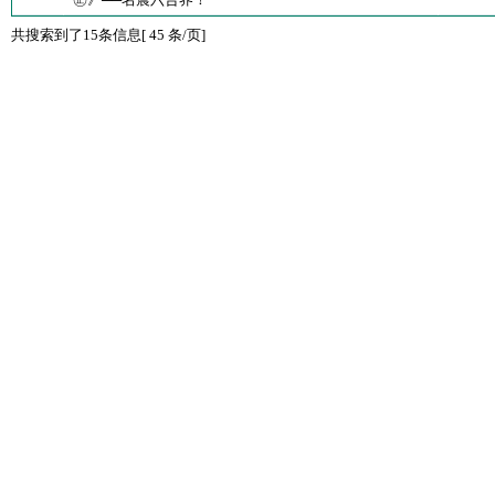
共搜索到了15条信息[ 45 条/页]