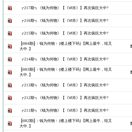
┏217期┓《钱为何物》【《Ⅵ肖》】再次疯狂大中?
┏216期┓《钱为何物》【《Ⅵ肖》】再次疯狂大中?
┏215期┓《钱为何物》【《Ⅵ肖》】再次疯狂大中?
╟084期╢﹛钱为何物﹜{楼上楼下码}【网上最牛，哇又
大中..】
┏214期┓《钱为何物》【《Ⅵ肖》】再次疯狂大中?
╟083期╢﹛钱为何物﹜{楼上楼下码}【网上最牛，哇又
大中..】
┏213期┓《钱为何物》【《Ⅵ肖》】再次疯狂大中?
┏212期┓《钱为何物》【《Ⅵ肖》】再次疯狂大中?
┏211期┓《钱为何物》【《Ⅵ肖》】再次疯狂大中?
╟082期╢﹛钱为何物﹜{楼上楼下码}【网上最牛，哇又
大中..】