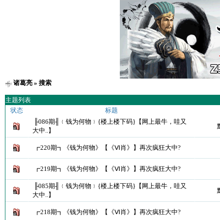
诸葛亮
» 搜索
主题列表
状态
标题
╟086期╢﹛钱为何物﹜{楼上楼下码}【网上最牛，哇又
大中..】
┏220期┓《钱为何物》【《Ⅵ肖》】再次疯狂大中?
┏219期┓《钱为何物》【《Ⅵ肖》】再次疯狂大中?
╟085期╢﹛钱为何物﹜{楼上楼下码}【网上最牛，哇又
大中..】
┏218期┓《钱为何物》【《Ⅵ肖》】再次疯狂大中?