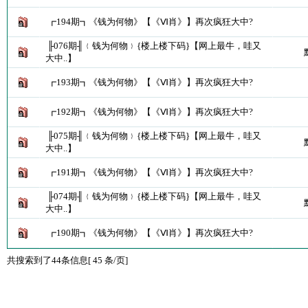
┏194期┓《钱为何物》【《Ⅵ肖》】再次疯狂大中?
╟076期╢﹛钱为何物﹜{楼上楼下码}【网上最牛，哇又
大中..】
┏193期┓《钱为何物》【《Ⅵ肖》】再次疯狂大中?
┏192期┓《钱为何物》【《Ⅵ肖》】再次疯狂大中?
╟075期╢﹛钱为何物﹜{楼上楼下码}【网上最牛，哇又
大中..】
┏191期┓《钱为何物》【《Ⅵ肖》】再次疯狂大中?
╟074期╢﹛钱为何物﹜{楼上楼下码}【网上最牛，哇又
大中..】
┏190期┓《钱为何物》【《Ⅵ肖》】再次疯狂大中?
共搜索到了44条信息[ 45 条/页]