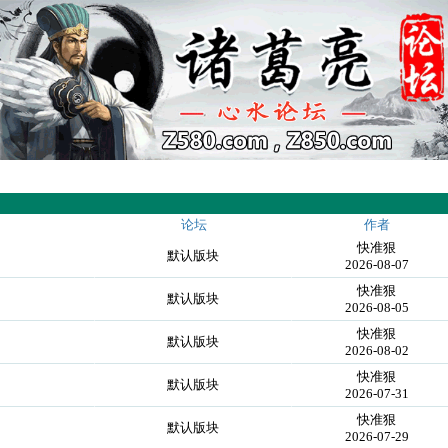
论坛
作者
快准狠
！
默认版块
2026-08-07
快准狠
！
默认版块
2026-08-05
快准狠
！
默认版块
2026-08-02
快准狠
！
默认版块
2026-07-31
快准狠
！
默认版块
2026-07-29