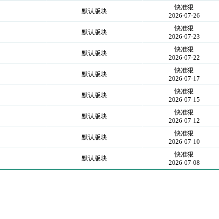
快准狠
！
默认版块
2026-07-26
快准狠
！
默认版块
2026-07-23
快准狠
！
默认版块
2026-07-22
快准狠
！
默认版块
2026-07-17
快准狠
！
默认版块
2026-07-15
快准狠
！
默认版块
2026-07-12
快准狠
！
默认版块
2026-07-10
快准狠
！
默认版块
2026-07-08