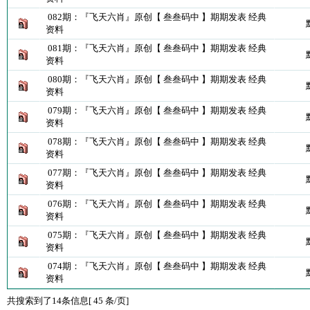
082期：『飞天六肖』原创【 叁叁码中 】期期发表 经典
资料
081期：『飞天六肖』原创【 叁叁码中 】期期发表 经典
资料
080期：『飞天六肖』原创【 叁叁码中 】期期发表 经典
资料
079期：『飞天六肖』原创【 叁叁码中 】期期发表 经典
资料
078期：『飞天六肖』原创【 叁叁码中 】期期发表 经典
资料
077期：『飞天六肖』原创【 叁叁码中 】期期发表 经典
资料
076期：『飞天六肖』原创【 叁叁码中 】期期发表 经典
资料
075期：『飞天六肖』原创【 叁叁码中 】期期发表 经典
资料
074期：『飞天六肖』原创【 叁叁码中 】期期发表 经典
资料
共搜索到了14条信息[ 45 条/页]