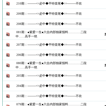
210期：---------<<必中◆平特壹尾◆>>---------不吹
209期：---------<<必中◆平特壹尾◆>>---------不吹
208期：---------<<必中◆平特壹尾◆>>---------不吹
081期：●紫爱一生●六合内部独家报料…………二段
中……高手一绝
207期：---------<<必中◆平特壹尾◆>>---------不吹
206期：---------<<必中◆平特壹尾◆>>---------不吹
080期：●紫爱一生●六合内部独家报料…………二段
中……高手一绝
205期：---------<<必中◆平特壹尾◆>>---------不吹
204期：---------<<必中◆平特壹尾◆>>---------不吹
203期：---------<<必中◆平特壹尾◆>>---------不吹
079期：●紫爱一生●六合内部独家报料…………二段