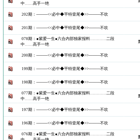
中……高手一绝
202期：---------<<必中◆平特壹尾◆>>---------不吹
201期：---------<<必中◆平特壹尾◆>>---------不吹
078期：●紫爱一生●六合内部独家报料…………二段
中……高手一绝
200期：---------<<必中◆平特壹尾◆>>---------不吹
199期：---------<<必中◆平特壹尾◆>>---------不吹
198期：---------<<必中◆平特壹尾◆>>---------不吹
077期：●紫爱一生●六合内部独家报料…………二段
中……高手一绝
197期：---------<<必中◆平特壹尾◆>>---------不吹
196期：---------<<必中◆平特壹尾◆>>---------不吹
076期：●紫爱一生●六合内部独家报料…………二段
中……高手一绝