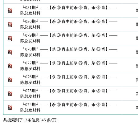
┗081期┛――【杀 ③ 肖主前杀 ③ 肖。杀 ③ 肖】――
陈总发财料
┗080期┛――【杀 ③ 肖主前杀 ③ 肖。杀 ③ 肖】――
陈总发财料
┗079期┛――【杀 ③ 肖主前杀 ③ 肖。杀 ③ 肖】――
陈总发财料
┗078期┛――【杀 ③ 肖主前杀 ③ 肖。杀 ③ 肖】――
陈总发财料
┗077期┛――【杀 ③ 肖主前杀 ③ 肖。杀 ③ 肖】――
陈总发财料
┗076期┛――【杀 ③ 肖主前杀 ③ 肖。杀 ③ 肖】――
陈总发财料
┗075期┛――【杀 ③ 肖主前杀 ③ 肖。杀 ③ 肖】――
陈总发财料
┗074期┛――【杀 ③ 肖主前杀 ③ 肖。杀 ③ 肖】――
陈总发财料
共搜索到了13条信息[ 45 条/页]