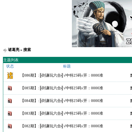
诸葛亮
» 搜索
主题列表
状态
标题
【086期】:╠刘谦玩六合╣√中特25码√开：0000准
【085期】:╠刘谦玩六合╣√中特25码√开：0000准
【084期】:╠刘谦玩六合╣√中特25码√开：0000准
【083期】:╠刘谦玩六合╣√中特25码√开：0000准
【082期】:╠刘谦玩六合╣√中特25码√开：0000准