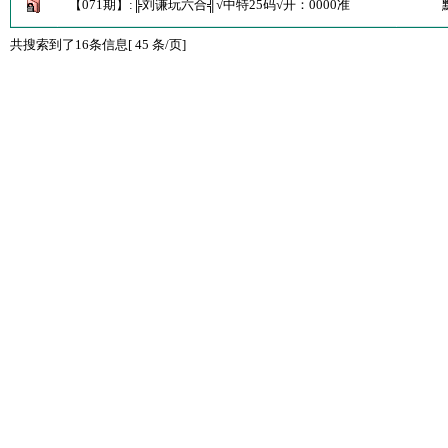
【071期】:╠刘谦玩六合╣√中特25码√开：0000准
共搜索到了16条信息[ 45 条/页]