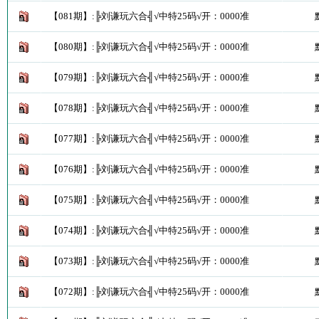
【081期】:╠刘谦玩六合╣√中特25码√开：0000准
【080期】:╠刘谦玩六合╣√中特25码√开：0000准
【079期】:╠刘谦玩六合╣√中特25码√开：0000准
【078期】:╠刘谦玩六合╣√中特25码√开：0000准
【077期】:╠刘谦玩六合╣√中特25码√开：0000准
【076期】:╠刘谦玩六合╣√中特25码√开：0000准
【075期】:╠刘谦玩六合╣√中特25码√开：0000准
【074期】:╠刘谦玩六合╣√中特25码√开：0000准
【073期】:╠刘谦玩六合╣√中特25码√开：0000准
【072期】:╠刘谦玩六合╣√中特25码√开：0000准