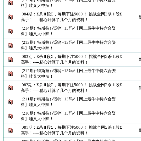
料】哇又大中辣！
084期：Σ杀 Ⅱ 段Σ，每期下注5000 ！ 挑战全网Σ杀 Ⅱ 段Σ
高手！-----精心计算了几个月的资料！
(214期)↑特斯拉↑√⑤肖+13码√【网上最牛中特六合资
料】哇又大中辣！
(213期)↑特斯拉↑√⑤肖+13码√【网上最牛中特六合资
料】哇又大中辣！
083期：Σ杀 Ⅱ 段Σ，每期下注5000 ！ 挑战全网Σ杀 Ⅱ 段Σ
高手！-----精心计算了几个月的资料！
(212期)↑特斯拉↑√⑤肖+13码√【网上最牛中特六合资
料】哇又大中辣！
082期：Σ杀 Ⅱ 段Σ，每期下注5000 ！ 挑战全网Σ杀 Ⅱ 段Σ
高手！-----精心计算了几个月的资料！
(211期)↑特斯拉↑√⑤肖+13码√【网上最牛中特六合资
料】哇又大中辣！
(210期)↑特斯拉↑√⑤肖+13码√【网上最牛中特六合资
料】哇又大中辣！
081期：Σ杀 Ⅱ 段Σ，每期下注5000 ！ 挑战全网Σ杀 Ⅱ 段Σ
高手！-----精心计算了几个月的资料！