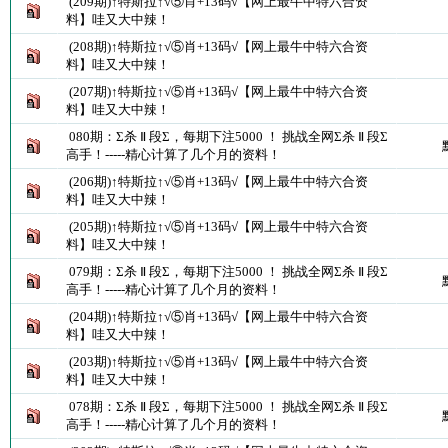
(209期)↑特斯拉↑√⑤肖+13码√【网上最牛中特六合资
料】哇又大中辣！
(208期)↑特斯拉↑√⑤肖+13码√【网上最牛中特六合资
料】哇又大中辣！
(207期)↑特斯拉↑√⑤肖+13码√【网上最牛中特六合资
料】哇又大中辣！
080期：Σ杀 Ⅱ 段Σ，每期下注5000 ！ 挑战全网Σ杀 Ⅱ 段Σ
高手！-----精心计算了几个月的资料！
(206期)↑特斯拉↑√⑤肖+13码√【网上最牛中特六合资
料】哇又大中辣！
(205期)↑特斯拉↑√⑤肖+13码√【网上最牛中特六合资
料】哇又大中辣！
079期：Σ杀 Ⅱ 段Σ，每期下注5000 ！ 挑战全网Σ杀 Ⅱ 段Σ
高手！-----精心计算了几个月的资料！
(204期)↑特斯拉↑√⑤肖+13码√【网上最牛中特六合资
料】哇又大中辣！
(203期)↑特斯拉↑√⑤肖+13码√【网上最牛中特六合资
料】哇又大中辣！
078期：Σ杀 Ⅱ 段Σ，每期下注5000 ！ 挑战全网Σ杀 Ⅱ 段Σ
高手！-----精心计算了几个月的资料！