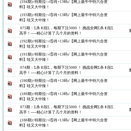
(194期)↑特斯拉↑√⑤肖+13码√【网上最牛中特六合资
料】哇又大中辣！
(193期)↑特斯拉↑√⑤肖+13码√【网上最牛中特六合资
料】哇又大中辣！
075期：Σ杀 Ⅱ 段Σ，每期下注5000 ！ 挑战全网Σ杀 Ⅱ 段Σ
高手！-----精心计算了几个月的资料！
(192期)↑特斯拉↑√⑤肖+13码√【网上最牛中特六合资
料】哇又大中辣！
(191期)↑特斯拉↑√⑤肖+13码√【网上最牛中特六合资
料】哇又大中辣！
074期：Σ杀 Ⅱ 段Σ，每期下注5000 ！ 挑战全网Σ杀 Ⅱ 段Σ
高手！-----精心计算了几个月的资料！
(190期)↑特斯拉↑√⑤肖+13码√【网上最牛中特六合资
料】哇又大中辣！
(189期)↑特斯拉↑√⑤肖+13码√【网上最牛中特六合资
料】哇又大中辣！
073期：Σ杀 Ⅱ 段Σ，每期下注5000 ！ 挑战全网Σ杀 Ⅱ 段Σ
高手！-----精心计算了几个月的资料！
(188期)↑特斯拉↑√⑤肖+13码√【网上最牛中特六合资
料】哇又大中辣！