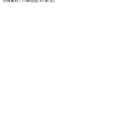
共搜索到了15条信息[ 45 条/页]