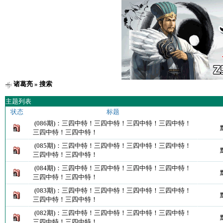
诸葛亮
» 搜索
主题列表
状态
标题
(086期)：三四中特！三四中特！三四中特！三四中特！
三四中特！三四中特！
(085期)：三四中特！三四中特！三四中特！三四中特！
三四中特！三四中特！
(084期)：三四中特！三四中特！三四中特！三四中特！
三四中特！三四中特！
(083期)：三四中特！三四中特！三四中特！三四中特！
三四中特！三四中特！
(082期)：三四中特！三四中特！三四中特！三四中特！
三四中特！三四中特！