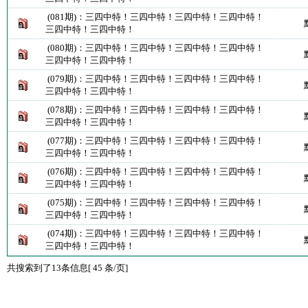
(081期)：三四中特！三四中特！三四中特！三四中特！
三四中特！三四中特！
(080期)：三四中特！三四中特！三四中特！三四中特！
三四中特！三四中特！
(079期)：三四中特！三四中特！三四中特！三四中特！
三四中特！三四中特！
(078期)：三四中特！三四中特！三四中特！三四中特！
三四中特！三四中特！
(077期)：三四中特！三四中特！三四中特！三四中特！
三四中特！三四中特！
(076期)：三四中特！三四中特！三四中特！三四中特！
三四中特！三四中特！
(075期)：三四中特！三四中特！三四中特！三四中特！
三四中特！三四中特！
(074期)：三四中特！三四中特！三四中特！三四中特！
三四中特！三四中特！
共搜索到了13条信息[ 45 条/页]