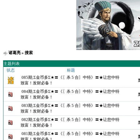
诸葛亮
» 搜索
主题列表
状态
标题
085期;Σ金币多Σ★〓《〖杀 5 合〗中特》〓★让您中特
致富！发财必备！
084期;Σ金币多Σ★〓《〖杀 5 合〗中特》〓★让您中特
致富！发财必备！
083期;Σ金币多Σ★〓《〖杀 5 合〗中特》〓★让您中特
致富！发财必备！
082期;Σ金币多Σ★〓《〖杀 5 合〗中特》〓★让您中特
致富！发财必备！
081期;Σ金币多Σ★〓《〖杀 5 合〗中特》〓★让您中特
致富！发财必备！