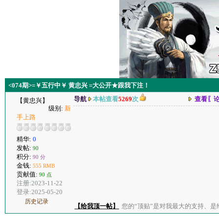
<074期>=￥五行中￥ 黄忠兴 =大公开★跟我下注！
导航
本帖查看
5269
次
查看〖
【黄忠兴】
级别:
新
手上路
精华:
0
发帖:
90
积分:
90 分
金钱:
555 RMB
贡献值:
90 点
注册:2023-11-22
登录:2025-05-20
历史记录
【给我顶一帖】
您的“顶贴”是对我最大的支持、是给了我