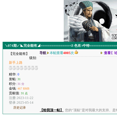
↘074期↙◣完全能有◢================≮3 色肖≯中特==============
导航
本帖查看
4005
次
查看〖
【完全能有】
级别:
新手上路
精华:
0
发帖:
31
积分:
31 分
金钱:
467 RMB
贡献值:
31 点
注册:2023-11-22
登录:2025-05-14
历史记录
【给我顶一帖】
您的“顶贴”是对我最大的支持、是给了我