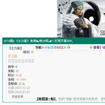
(074期):《士力架》发表◣特28码◢！打死不装360。
导航
本帖查看
4552
次
查看〖
【士力架】
级别:
新
手上路
精华:
0
发帖:
22
积分:
22 分
金钱:
101 RMB
贡献值:
22 点
注册:2023-11-22
登录:2025-05-21
历史记录
【给我顶一帖】
您的“顶贴”是对我最大的支持、是给了我