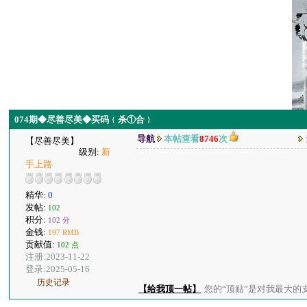
074期◆尽善尽美◆买码﹛杀①合﹜
导航
本帖查看
8746
次
【尽善尽美】
级别:
新
手上路
精华:
0
发帖:
102
积分:
102 分
金钱:
197 RMB
贡献值:
102 点
注册:2023-11-22
登录:2025-05-16
历史记录
【给我顶一帖】
您的“顶贴”是对我最大的支持