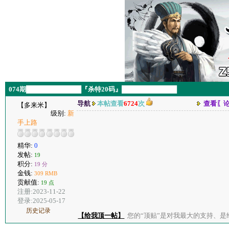
074期████████████『杀特20码』████████████
导航
本帖查看
6724
次
查看〖
【多来米】
级别:
新
手上路
精华:
0
发帖:
19
积分:
19 分
金钱:
309 RMB
贡献值:
19 点
注册:2023-11-22
登录:2025-05-17
历史记录
【给我顶一帖】
您的“顶贴”是对我最大的支持、是给了我