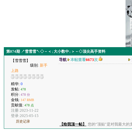
第074期 ↗雪雪雪↖◇－＜↓大小数中↓＞－◇顶尖高手资料
导航
本帖查看
6673
次
【雪雪雪】
级别:
新手
上路
精华:
0
发帖:
478
积分:
478 分
金钱:
147 RMB
贡献值:
478 点
注册:2023-11-22
登录:2025-05-15
历史记录
【给我顶一帖】
您的“顶贴”是对我最大的支持