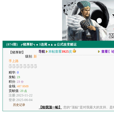
（074期）┏猪厚财┓● 3连尾 ●▲▲公式改变赌运
导航
本帖查看
3925
次
查看〖
【猪厚财】
级别:
新
手上路
精华:
0
发帖:
23
积分:
23 分
金钱:
487 RMB
贡献值:
23 点
注册:2023-11-22
登录:2025-06-04
历史记录
【给我顶一帖】
您的“顶贴”是对我最大的支持、是给了我