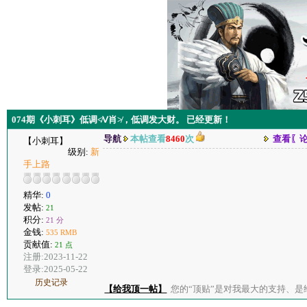
074期《小刺耳》低调≮Ⅴ肖≯，低调发大财。 已经更新！
导航
本帖查看
8460
次
查看〖
【小刺耳】
级别:
新
手上路
精华:
0
发帖:
21
积分:
21 分
金钱:
535 RMB
贡献值:
21 点
注册:2023-11-22
登录:2025-05-22
历史记录
【给我顶一帖】
您的“顶贴”是对我最大的支持、是给了我