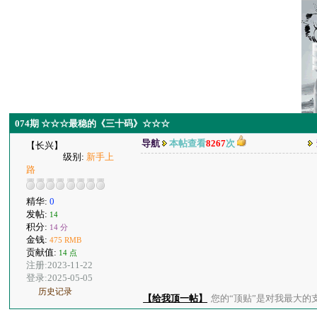
074期 ☆☆☆最稳的《三十码》☆☆☆
导航
本帖查看
8267
次
【长兴】
级别:
新手上
路
精华:
0
发帖:
14
积分:
14 分
金钱:
475 RMB
贡献值:
14 点
注册:2023-11-22
登录:2025-05-05
历史记录
【给我顶一帖】
您的“顶贴”是对我最大的支持