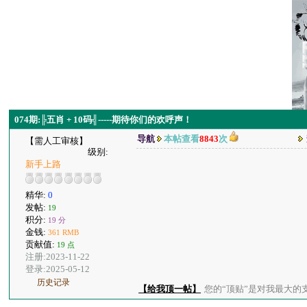
074期:╠五肖 + 10码╣-----期待你们的欢呼声！
导航
本帖查看
8843
次
【需人工审核】
级别:
新手上路
精华:
0
发帖:
19
积分:
19 分
金钱:
361 RMB
贡献值:
19 点
注册:2023-11-22
登录:2025-05-12
历史记录
【给我顶一帖】
您的“顶贴”是对我最大的支持