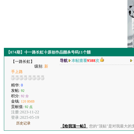
【074期】╋一路长虹╋原创作品囍杀号码11个囍
导航
本帖查看
9588
次
【一路长虹】
级别:
新
手上路
精华:
0
发帖:
92
积分:
92 分
金钱:
120 RMB
贡献值:
92 点
注册:2023-11-22
登录:2025-05-19
历史记录
【给我顶一帖】
您的“顶贴”是对我最大的支持