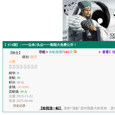
〖074期〗: ━━㊣杀2头㊣━━期期大免费公开！
导航
本帖查看
7185
次
查看〖
【铁生】
级别:
新手
上路
精华:
0
发帖:
89
积分:
89 分
金钱:
142 RMB
贡献值:
89 点
注册:2023-11-22
登录:2025-06-06
历史记录
【给我顶一帖】
您的“顶贴”是对我最大的支持、是给了我