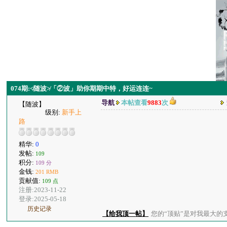
074期:≮随波≯「②波」助你期期中特，好运连连~
导航
本帖查看
9883
次
【随波】
级别:
新手上
路
精华:
0
发帖:
109
积分:
109 分
金钱:
201 RMB
贡献值:
109 点
注册:2023-11-22
登录:2025-05-18
历史记录
【给我顶一帖】
您的“顶贴”是对我最大的支持