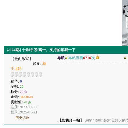
╞ 074期╡╋杀特 ⑤ 码╋。支持的顶我一下
导航
本帖查看
6716
次
【走向致富】
级别:
新
手上路
精华:
0
发帖:
20
积分:
20 分
金钱:
318 RMB
贡献值:
20 点
注册:2023-11-22
登录:2025-05-21
历史记录
【给我顶一帖】
您的“顶贴”是对我最大的支持