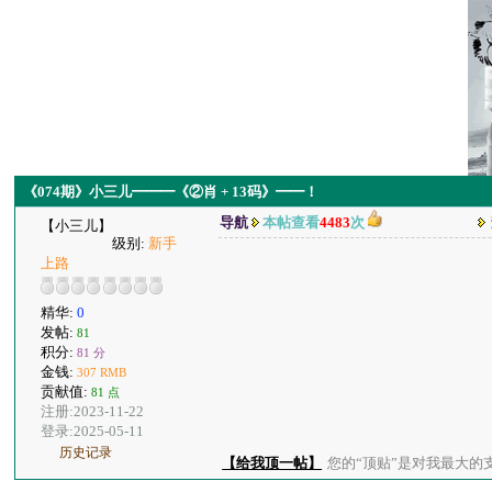
《074期》小三儿━━━《②肖 + 13码》━━！
导航
本帖查看
4483
次
【小三儿】
级别:
新手
上路
精华:
0
发帖:
81
积分:
81 分
金钱:
307 RMB
贡献值:
81 点
注册:2023-11-22
登录:2025-05-11
历史记录
【给我顶一帖】
您的“顶贴”是对我最大的支持