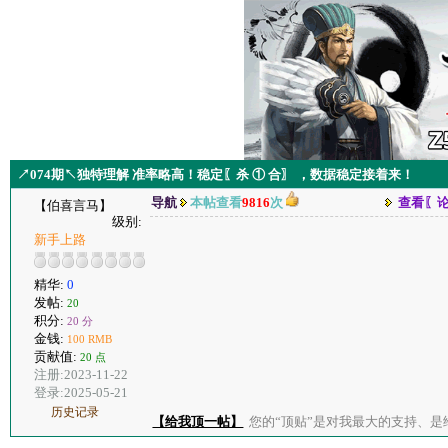
↗074期↖独特理解 准率略高！稳定〖杀 ① 合〗 ，数据稳定接着来！
导航
本帖查看
9816
次
查看〖
【伯喜言马】
级别:
新手上路
精华:
0
发帖:
20
积分:
20 分
金钱:
100 RMB
贡献值:
20 点
注册:2023-11-22
登录:2025-05-21
历史记录
【给我顶一帖】
您的“顶贴”是对我最大的支持、是给了我