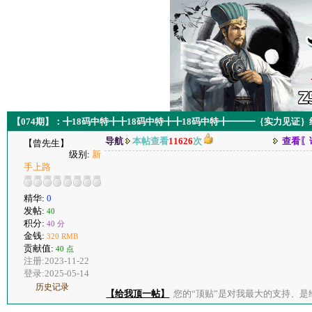
【074期】：╋18码中特╋╋18码中特╋╋18码中特╋━━━｛实力见证
导航
本帖查看
11626
次
查看〖
【曾先生】
级别:
新
手上路
精华:
0
发帖:
40
积分:
40 分
金钱:
320 RMB
贡献值:
40 点
注册:2023-11-22
登录:2025-05-14
历史记录
【给我顶一帖】
您的“顶贴”是对我最大的支持、是给了我