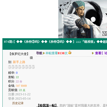
074期:〖◆◆《杀特③码》◆◆《杀特③码》◆◆ 〗≥≥≥『稳准狠』◆◆
导航
本帖查看
8130
次
查看〖
【侏罗纪大使】
级
别:
新手上路
精华:
0
发帖:
22
积分:
22 分
金钱:
507 RMB
贡献值:
22 点
注册:2023-11-22
登录:2025-05-14
历史记录
【给我顶一帖】
您的“顶贴”是对我最大的支持、是给了我