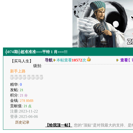
╬074期╬超准准准===平特 1 肖===!!!
导航
本帖查看
10572
次
查看〖
【买马人生】
级别:
新手上路
精华:
0
发帖:
21
积分:
21 分
金钱:
278 RMB
贡献值:
21 点
注册:2023-11-22
登录:2025-06-06
历史记录
【给我顶一帖】
您的“顶贴”是对我最大的支持、是给了我